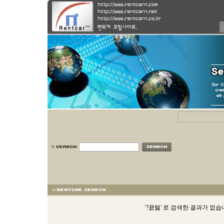
'?꾨턿' 로 검색한 결과가 없습