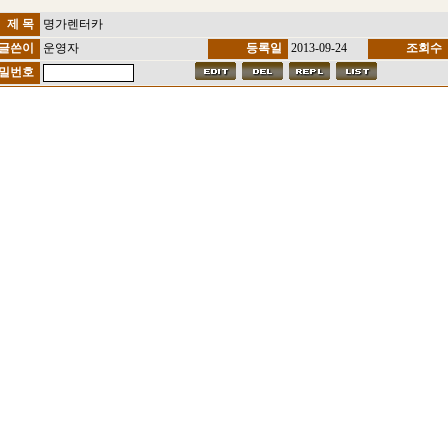
제 목
명가렌터카
글쓴이
운영자
등록일
2013-09-24
조회수
밀번호