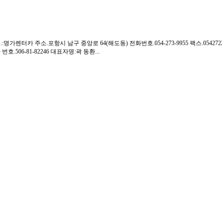
:명가렌터카 주소.포항시 남구 중앙로 64(해도동) 전화번호.054-273-9955 팩스.0542722
번호.506-81-82246 대표자명:곽 동환...