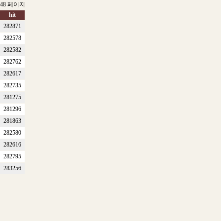
 48 페이지
hit
282871
282578
282582
282762
282617
282735
281275
281296
281863
282580
282616
282795
283256